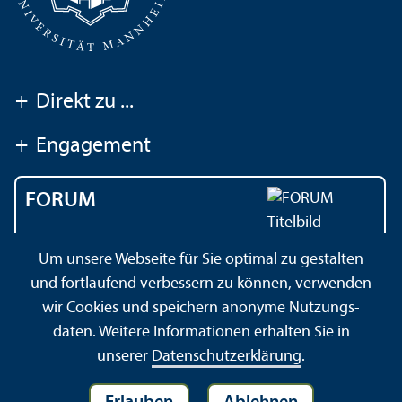
+
Direkt zu ...
+
Engagement
FORUM
Das Magazin der
Um unsere Webseite für Sie optimal zu gestalten
Universität Mannheim
und fortlaufend verbessern zu können, verwenden
wir Cookies und speichern anonyme Nutzungs­
daten. Weitere Informationen erhalten Sie in
Impressum
Datenschutz­erklärung
Sitemap
unserer
Datenschutz­erklärung
.