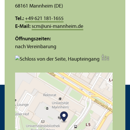
68161 Mannheim (DE)
Tel.:
+49 621 181-1655
E-Mail:
scm
@
uni-mannheim.de
Öffnungs­zeiten:
nach Vereinbarung
r
e
Bil
d:
F
eli
x
Z
eiff