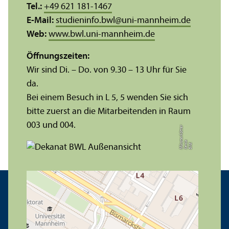
Tel.:
+49 621 181-1467
E-Mail:
studieninfo.bwl
@
uni-mannheim.de
Web:
www.bwl.uni-mannheim.de
Öffnungs­zeiten:
Wir sind Di. – Do. von 9.30 – 13 Uhr für Sie
da.
Bei einem Besuch in L 5, 5 wenden Sie sich
bitte zuerst an die Mitarbeitenden in Raum
003 und 004.
r
a
s
t
Bil
d:
X
e
ni
M
ü
n
e
r
k
ö
t
t
e