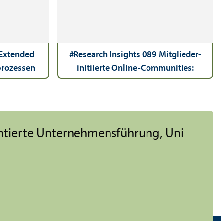
 Extended
#Research Insights 089 Mitglieder-
sprozessen
initiierte Online-Communities:
n Extended
Chancen für digitales Marketing
ang der B2B
ourney
ientierte Unter­nehmens­führung, Uni