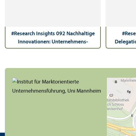
#Research Insights 092 Nachhaltige
#Rese
Innovationen: Unter­nehmens­
Delegati
motivation aus der Perspektive der
befugn
Kunden
Business-V
suchu