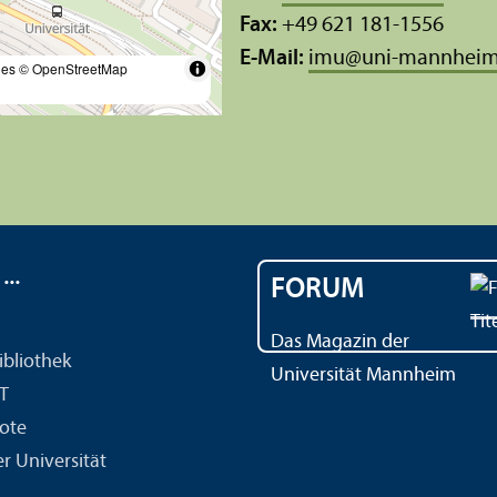
Fax:
+49 621 181-1556
E-Mail:
imu
@
uni-mannheim
les
© OpenStreetMap
..
FORUM
Das Magazin der
ibliothek
Universität Mannheim
IT
ote
r Universität