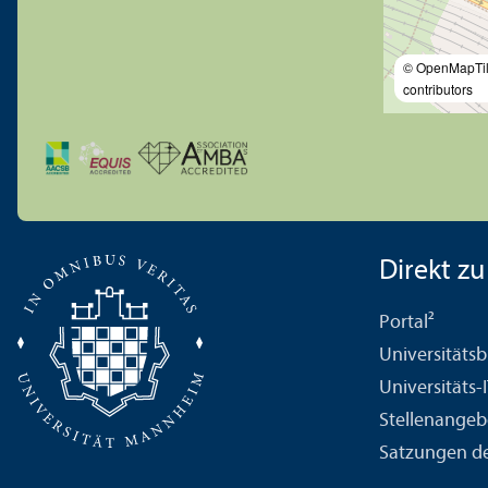
© OpenMapTi
contributors
Direkt zu .
Portal²
Universitäts­b
Universitäts-
Stellenangeb
Satzungen de