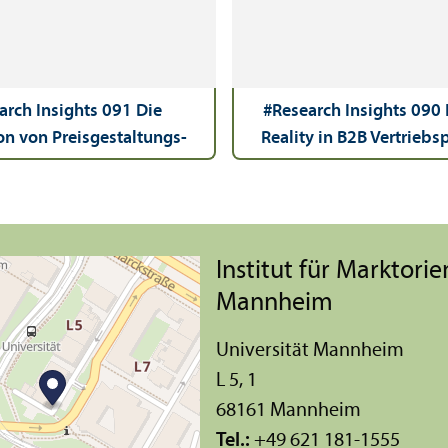
arch Insights 091 Die
#Research Insights 090
on von Preisgestaltungs­
Reality in B2B Vertrieb
issen an Business-to-
Eine Implementierung vo
ertriebs­teams Eine Unter­
Reality-Technologie entl
ng praktikabler Hebel
Customer Decision J
Institut für Markt­or
Mannheim
Universität Mannheim
L 5, 1
68161 Mannheim
Tel.:
+49 621 181-1555