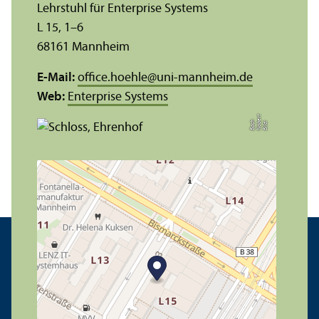
Lehr­stuhl für Enterprise Systems
L 15, 1–6
68161 Mannheim
E-Mail:
office.hoehle
@
uni-mannheim.de
Web:
Enterprise Systems
t
e
h
Bil
d:
N
o
b
r
B
a
c