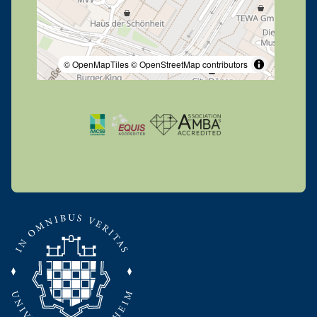
© OpenMapTiles
© OpenStreetMap contributors