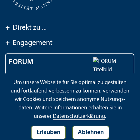
+
Direkt zu ...
+
Engagement
FORUM
Das Magazin der
Um unsere Webseite für Sie optimal zu gestalten
Universität Mannheim
und fortlaufend verbessern zu können, verwenden
wir Cookies und speichern anonyme Nutzungs­
daten. Weitere Informationen erhalten Sie in
Impressum
Datenschutz­erklärung
Sitemap
unserer
Datenschutz­erklärung
.
Erlauben
Ablehnen