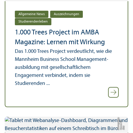
Allgemeine News
Auszeichnungen
Studierenden­leben
1.000 Trees Project im AMBA
Magazine: Lernen mit Wirkung
Das 1.000 Trees Project verdeutlicht, wie die
Mannheim Business School Management­
ausbildung mit gesellschaft­lichem
Engagement verbindet, indem sie
Studierenden ...
y
S
a
p
Bil
d:
C
a
n
v
a:
A
P
h
o
t
o
g
r
h