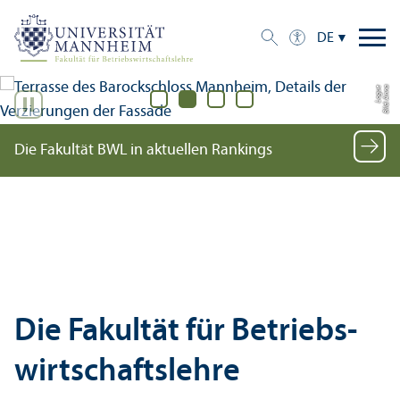
DE
e
Bil
d:
A
n
n
a
L
o
g
u
Die Fakultät BWL in aktuellen Rankings
Die Fakultät für Betriebs­
wirtschafts­lehre