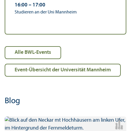
16:00
–
17:00
Studieren an der Uni Mannheim
alle BWL-Events
Event-Über­sicht der Universität Mannheim
Blog
r
a
n
h
Bil
d:
Al
e
x
d
e
M
ü
n
c