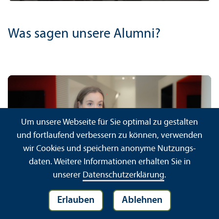
Play
Mute
Settings
Ente
fulls
Was sagen unsere Alumni?
Um unsere Webseite für Sie optimal zu gestalten
und fortlaufend verbessern zu können, verwenden
Play
wir Cookies und speichern anonyme Nutzungs­
daten. Weitere Informationen erhalten Sie in
unserer
Datenschutz­erklärung
.
00:00
Play
Mute
Settings
Ente
Erlauben
Ablehnen
fulls