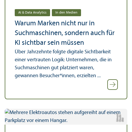
AI & Data Analytics
In den Medien
Warum Marken nicht nur in
Suchmaschinen, sondern auch für
KI sichtbar sein müssen
Über Jahrzehnte folgte digitale Sichtbarkeit
einer vertrauten Logik: Unter­nehmen, die in
Suchmaschinen gut platz­iert waren,
gewannen Besucher*innen, erzielten ...
z
o
r
Bil
d:
Cl
a
u
di
S
c
h
w
a