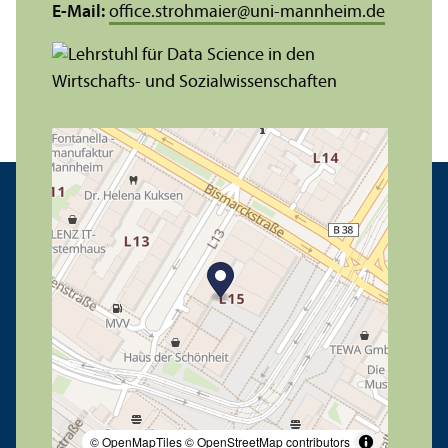
E-Mail:
office.strohmaier
@
uni-mannheim.de
© OpenMapTiles
© OpenStreetMap contributors