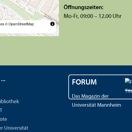
Öffnungs­zeiten:
Mo-Fr, 09:00 – 12.00 Uhr
les
© OpenStreetMap
..
FORUM
Das Magazin der
ibliothek
Universität Mannheim
IT
ote
r Universität