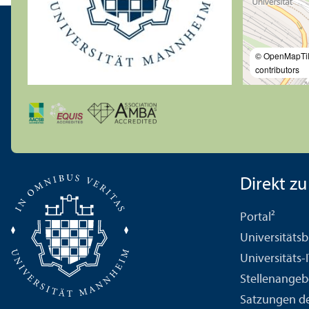
© OpenMapTi
contributors
Direkt zu .
Portal²
Universitäts­b
Universitäts-
Stellenangeb
Satzungen de