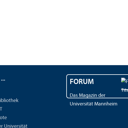
..
FORUM
Das Magazin der
ibliothek
Universität Mannheim
IT
ote
r Universität