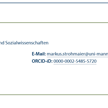
und Sozial­wissenschaften
E-Mail:
markus.strohmaier
@
uni-mann
ORCID-iD:
0000-0002-5485-5720