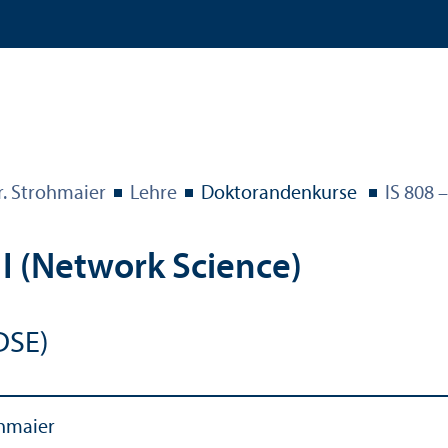
r. Strohmaier
Lehre
Doktoranden­kurse
IS 808 
I (Network Science)
DSE)
ohmaier