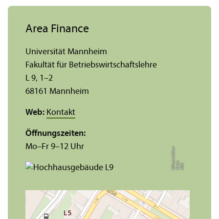
Area Finance
Universität Mannheim
Fakultät für Betriebs­wirtschafts­lehre
L 9, 1–2
68161 Mannheim
Web:
Kontakt
Öffnungs­zeiten:
Mo–Fr 9–12 Uhr
r
a
s
t
Bil
d:
X
e
ni
M
ü
n
e
r
k
ö
t
t
e