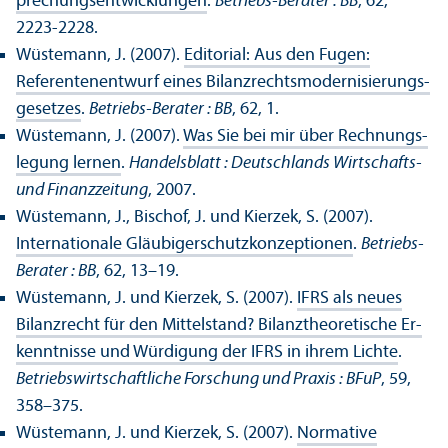
prechungs­entwicklungen
.
Betriebs-Berater : BB
, 62,
2223-2228.
Wüstemann, J. (2007).
Editorial: Aus den Fugen:
Referentenentwurf eines Bilanzrechts­modernisierungs­
gesetzes
.
Betriebs-Berater : BB
, 62, 1.
Wüstemann, J. (2007).
Was Sie bei mir über Rechnungs­
legung lernen
.
Handels­blatt : Deutschlands Wirtschafts-
und Finanz­zeitung
, 2007.
Wüstemann, J., Bischof, J. und Kierzek, S. (2007).
Internationale Gläubigerschutz­konzeptionen
.
Betriebs-
Berater : BB
, 62, 13–19.
Wüstemann, J. und Kierzek, S. (2007).
IFRS als neues
Bilanzrecht für den Mittelstand? Bilanztheoretische Er­
kenntnisse und Würdigung der IFRS in ihrem Lichte
.
Betriebs­wirtschaft­liche Forschung und Praxis : BFuP
, 59,
358–375.
Wüstemann, J. und Kierzek, S. (2007).
Normative