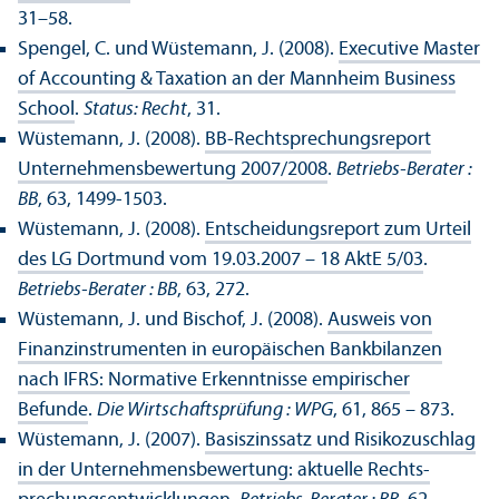
31–58.
Spengel, C. und Wüstemann, J. (2008).
Executive Master
of Accounting & Taxation an der Mannheim Business
School
.
Status: Recht
, 31.
Wüstemann, J. (2008).
BB-Rechts­prechungs­report
Unter­nehmens­bewertung 2007/
2008
.
Betriebs-Berater :
BB
, 63, 1499-1503.
Wüstemann, J. (2008).
Entscheidungs­report zum Urteil
des LG Dortmund vom 19.03.2007 – 18 AktE 5/
03
.
Betriebs-Berater : BB
, 63, 272.
Wüstemann, J. und Bischof, J. (2008).
Ausweis von
Finanz­instrumenten in europäischen Bankbilanzen
nach IFRS: Normative Er­kenntnisse empirischer
Befunde
.
Die Wirtschafts­prüfung : WPG
, 61, 865 – 873.
Wüstemann, J. (2007).
Basiszinssatz und Risikozuschlag
in der Unter­nehmens­bewertung: aktuelle Rechts­