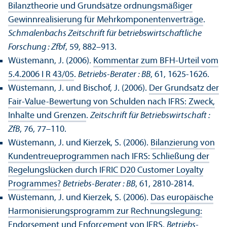
Bilanztheorie und Grundsätze ordnungs­mäßiger
Gewinnrealisierung für Mehrkomponentenverträge
.
Schmalenbachs Zeitschrift für betriebs­wirtschaft­liche
Forschung : Zfbf
, 59, 882–913.
Wüstemann, J. (2006).
Kommentar zum BFH-Urteil vom
5.4.2006 I R 43/
05
.
Betriebs-Berater : BB
, 61, 1625-1626.
Wüstemann, J. und Bischof, J. (2006).
Der Grundsatz der
Fair-Value-Bewertung von Schulden nach IFRS: Zweck,
Inhalte und Grenzen
.
Zeitschrift für Betriebs­wirtschaft :
ZfB
, 76, 77–110.
Wüstemann, J. und Kierzek, S. (2006).
Bilanzierung von
Kunden­treue­programmen nach IFRS: Schließung der
Regelungs­lücken durch IFRIC D20 Customer Loyalty
Programmes?
Betriebs-Berater : BB
, 61, 2810-2814.
Wüstemann, J. und Kierzek, S. (2006).
Das europäische
Harmonisierungs­programm zur Rechnungs­legung:
Endorsement und Enforcement von IFRS
.
Betriebs-