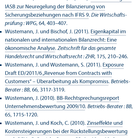
IASB zur Neuregelung der Bilanzierung von
Sicherungs­beziehungen nach IFRS 9
.
Die Wirtschafts­
prüfung : WPG
, 64, 403–407.
Wüstemann, J. und Bischof, J. (2011).
Eigenkapital im
nationalen und internationalen Bilanzrecht: Eine
ökonomische Analyse
.
Zeitschrift für das gesamte
Handels­recht und Wirtschafts­recht : ZHR
, 175, 210–246.
Wüstemann, J. und Wüstemann, S. (2011).
Exposure
Draft ED/
2011/6 „Revenue from Contracts with
Customers“ – Über­arbeitung als Kompromiss
.
Betriebs-
Berater : BB
, 66, 3117-3119.
Wüstemann, J. (2010).
BB-Rechts­prechungs­report
Unter­nehmens­bewertung 2009/
10
.
Betriebs-Berater : BB
,
65, 1715-1720.
Wüstemann, J. und Koch, C. (2010).
Zinseffekte und
Kostensteigerungen bei der Rückstellungs­bewertung