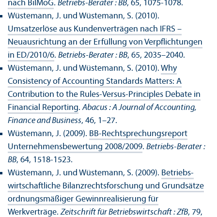
nach BilMoG
.
Betriebs-Berater : BB
, 65, 1075-1078.
Wüstemann, J. und Wüstemann, S. (2010).
Umsatzerlöse aus Kunden­verträgen nach IFRS –
Neuausrichtung an der Erfüllung von Verpflichtungen
in ED/
2010/6
.
Betriebs-Berater : BB
, 65, 2035–2040.
Wüstemann, J. und Wüstemann, S. (2010).
Why
Consistency of Accounting Standards Matters: A
Contribution to the Rules-Versus-Principles Debate in
Financial Reporting
.
Abacus : A Journal of Accounting,
Finance and Business
, 46, 1–27.
Wüstemann, J. (2009).
BB-Rechts­prechungs­report
Unter­nehmens­bewertung 2008/
2009
.
Betriebs-Berater :
BB
, 64, 1518-1523.
Wüstemann, J. und Wüstemann, S. (2009).
Betriebs­
wirtschaft­liche Bilanzrechts­forschung und Grundsätze
ordnungs­mäßiger Gewinnrealisierung für
Werkverträge
.
Zeitschrift für Betriebs­wirtschaft : ZfB
, 79,