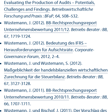
Evaluating the Production of Audits – Potentials,
Challenges and Findings
.
Betriebs­wirtschaft­liche
Forschung und Praxis : BFuP
, 64, 508–532.
Wüstemann, J. (2012).
BB-Rechts­prechungs­report
Unter­nehmens­bewertung 2011/
12
.
Betriebs-Berater : BB
,
67, 1719-1724.
Wüstemann, J. (2012).
Bedeutung des IFRS –
Herausforderungen für Aufsichtsräte
.
Corporate-
Governance-Forum
, 2012, 2–4.
Wüstemann, J. und Wüstemann, S. (2012).
Maßgeblichkeit der handels­bilanziellen wirtschaft­lichen
Zurechnung für die Steuerbilanz
.
Betriebs-Berater : BB
,
67, 3127-3128.
Wüstemann, J. (2011).
BB-Rechts­prechungs­report
Unter­nehmens­bewertung 2010/
11
.
Betriebs-Berater : BB
,
66, 1707-1711.
Wüstemann, J. und Bischof, J. (2011).
Der Vorschlag des