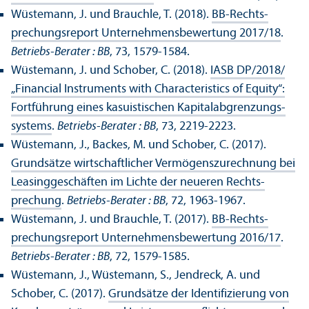
Wüstemann, J. und Brauchle, T. (2018).
BB-Rechts­
prechungs­report Unter­nehmens­bewertung 2017/
18
.
Betriebs-Berater : BB
, 73, 1579-1584.
Wüstemann, J. und Schober, C. (2018).
IASB DP/
2018/
„Financial Instruments with Characteristics of Equity“:
Fortführung eines kasuistischen Kapitalabgrenzungs­
systems
.
Betriebs-Berater : BB
, 73, 2219-2223.
Wüstemann, J., Backes, M. und Schober, C. (2017).
Grundsätze wirtschaft­licher Vermögenszurechnung bei
Leasinggeschäften im Lichte der neueren Rechts­
prechung
.
Betriebs-Berater : BB
, 72, 1963-1967.
Wüstemann, J. und Brauchle, T. (2017).
BB-Rechts­
prechungs­report Unter­nehmens­bewertung 2016/
17
.
Betriebs-Berater : BB
, 72, 1579-1585.
Wüstemann, J., Wüstemann, S., Jendreck, A. und
Schober, C. (2017).
Grundsätze der Identifizierung von