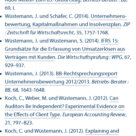
Adolf Moxter zum 85. Geburtstag
.
Betriebs-Berater : BB
,
69, I.
Wüstemann, J. und Schäfer, C. (2014).
Unter­nehmens­
bewertung, Kapitalmaßnahmen und Insolvenzplan
.
ZIP
: Zeitschrift für Wirtschafts­recht
, 35, 1757-1768.
Wüstemann, J. und Wüstemann, S. (2014).
IFRS 15:
Grundsätze für die Erfassung von Umsatzerlösen aus
Verträgen mit Kunden
.
Die Wirtschafts­prüfung : WPG
, 67,
929–937.
Wüstemann, J. (2013).
BB-Rechts­prechungs­report
Unter­nehmens­bewertung 2012/
2013
.
Betriebs-Berater :
BB
, 68, 1643-1648.
Koch, C., Weber, M. und Wüstemann, J. (2012).
Can
Auditors Be Independent? Experimental Evidence on
the Effects of Client Type
.
European Accounting Review
,
21, 797–823.
Koch, C. und Wüstemann, J. (2012).
Explaining and