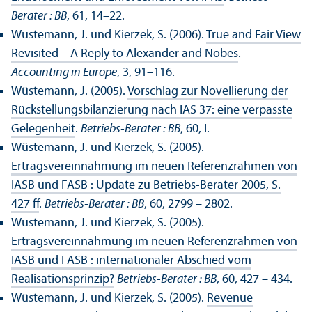
Berater : BB
, 61, 14–22.
Wüstemann, J. und Kierzek, S. (2006).
True and Fair View
Revisited – A Reply to Alexander and Nobes
.
Accounting in Europe
, 3, 91–116.
Wüstemann, J. (2005).
Vorschlag zur Novellierung der
Rückstellungs­bilanzierung nach IAS 37: eine verpasste
Gelegenheit
.
Betriebs-Berater : BB
, 60, I.
Wüstemann, J. und Kierzek, S. (2005).
Ertragsvereinnahmung im neuen Referenzrahmen von
IASB und FASB : Update zu Betriebs-Berater 2005, S.
427 ff
.
Betriebs-Berater : BB
, 60, 2799 – 2802.
Wüstemann, J. und Kierzek, S. (2005).
Ertragsvereinnahmung im neuen Referenzrahmen von
IASB und FASB : internationaler Abschied vom
Realisations­prinzip?
Betriebs-Berater : BB
, 60, 427 – 434.
Wüstemann, J. und Kierzek, S. (2005).
Revenue