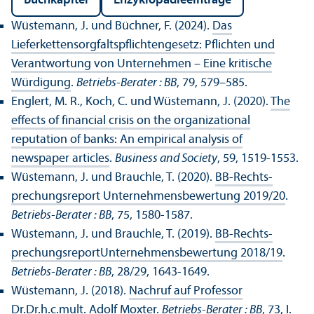
Buchkapitel
En­zyklopädieeinträge
Wüstemann, J. und Büchner, F. (2024).
Das
Lieferkettensorgfaltspflichtengesetz: Pflichten und
Verantwortung von Unter­nehmen – Eine kritische
Würdigung
.
Betriebs-Berater : BB
, 79, 579–585.
Englert, M. R., Koch, C. und Wüstemann, J. (2020).
The
effects of financial crisis on the organizational
reputation of banks: An empirical analysis of
newspaper articles
.
Business and Society
, 59, 1519-1553.
Wüstemann, J. und Brauchle, T. (2020).
BB-Rechts­
prechungs­report Unter­nehmens­bewertung 2019/
20
.
Betriebs-Berater : BB
, 75, 1580-1587.
Wüstemann, J. und Brauchle, T. (2019).
BB-Rechts­
prechungs­report­Unter­nehmens­bewertung 2018/
19
.
Betriebs-Berater : BB
, 28/
29, 1643-1649.
Wüstemann, J. (2018).
Nachruf auf Professor
Dr.Dr.h.c.mult. Adolf Moxter
.
Betriebs-Berater : BB
, 73, I.