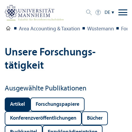
DE
Area Accounting & Taxation
Wüstemann
Fors
Unsere Forschungs­
tätigkeit
Ausgewählte Publikationen
Artikel
Forschungs­papiere
Konferenz­veröffentlichungen
Bücher