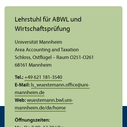
Lehr­stuhl für ABWL und
Wirtschafts­prüfung
Universität Mannheim
Area Accounting and Taxation
Schloss, Ostflügel – Raum O251-O261
68161 Mannheim
Tel.:
+49 621 181-3540
E-Mail:
ls_wuestemann.office
@
uni-
mannheim.de
Web:
wuestemann.bwl.uni-
mannheim.de/de/home
Öffnungs­zeiten: