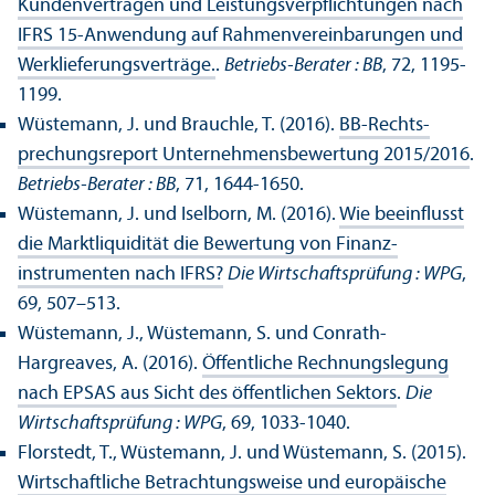
Kunden­verträgen und Leistungs­verpflichtungen nach
IFRS 15-Anwendung auf Rahmen­vereinbarungen und
Werklieferungs­verträge.
.
Betriebs-Berater : BB
, 72, 1195-
1199.
Wüstemann, J. und Brauchle, T. (2016).
BB-Rechts­
prechungs­report Unter­nehmens­bewertung 2015/
2016
.
Betriebs-Berater : BB
, 71, 1644-1650.
Wüstemann, J. und Iselborn, M. (2016).
Wie beeinflusst
die Markt­liquidität die Bewertung von Finanz­
instrumenten nach IFRS?
Die Wirtschafts­prüfung : WPG
,
69, 507–513.
Wüstemann, J., Wüstemann, S. und Conrath-
Hargreaves, A. (2016).
Öffentliche Rechnungs­legung
nach EPSAS aus Sicht des öffentlichen Sektors
.
Die
Wirtschafts­prüfung : WPG
, 69, 1033-1040.
Florstedt, T., Wüstemann, J. und Wüstemann, S. (2015).
Wirtschaft­liche Betrachtungs­weise und europäische