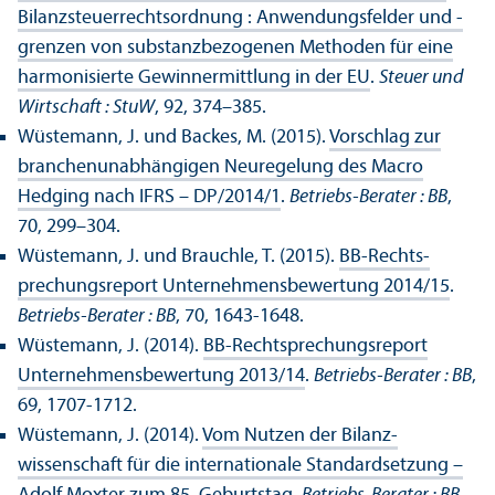
Bilanzsteuerrechts­ordnung : Anwendungs­felder und -
grenzen von substanzbezogenen Methoden für eine
harmonisierte Gewinnermittlung in der EU
.
Steuer und
Wirtschaft : StuW
, 92, 374–385.
Wüstemann, J. und Backes, M. (2015).
Vorschlag zur
branchenunabhängigen Neuregelung des Macro
Hedging nach IFRS – DP/
2014/1
.
Betriebs-Berater : BB
,
70, 299–304.
Wüstemann, J. und Brauchle, T. (2015).
BB-Rechts­
prechungs­report Unter­nehmens­bewertung 2014/
15
.
Betriebs-Berater : BB
, 70, 1643-1648.
Wüstemann, J. (2014).
BB-Rechts­prechungs­report
Unter­nehmens­bewertung 2013/
14
.
Betriebs-Berater : BB
,
69, 1707-1712.
Wüstemann, J. (2014).
Vom Nutzen der Bilanz­
wissenschaft für die internationale Standard­setzung –