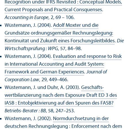
Recognition under IFRS Revisited : Conceptual Models,
Current Proposals and Practical Consquenses
.
Accounting in Europe
, 2, 69 – 106.
Wüstemann, J. (2004).
Adolf Moxter und die
Grundsätze ordnungs­gemäßer Rechnungs­legung:
Kontinuität und Zukunft eines Forschungs­leitbildes
.
Die
Wirtschafts­prüfung : WPG
, 57, 84–98.
Wüstemann, J. (2004).
Evaluation and response to Risk
in International Accounting and Audit System:
Framework and German Experiences
.
Journal of
Corporation Law
, 29, 449–466.
Wüstemann, J. und Duhr, A. (2003).
Geschäfts­
wertbilanzierung nach dem Exposure Draft ED 3 des
IASB : Entobjektivierung auf den Spuren des FASB?
Betriebs-Berater : BB
, 58, 247–253.
Wüstemann, J. (2002).
Normdurchsetzung in der
deutschen Rechnungs­legung : Enforcement nach dem