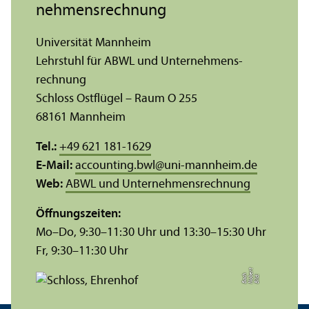
nehmens­rechnung
Universität Mannheim
Lehr­stuhl für ABWL und Unter­nehmens­
rechnung
Schloss Ostflügel – Raum O 255
68161 Mannheim
Tel.:
+49 621 181-1629
E-Mail:
accounting.bwl
@
uni-mannheim.de
Web:
ABWL und Unter­nehmens­rechnung
Öffnungs­zeiten:
Mo–Do, 9:30–11:30 Uhr und 13:30–15:30 Uhr
Fr, 9:30–11:30 Uhr
t
e
h
Bil
d:
N
o
b
r
B
a
c