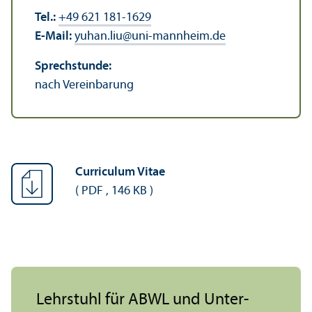
Tel.:
+49 621 181-1629
E-Mail:
yuhan.liu
@
uni-mannheim.de
Sprechstunde:
nach Vereinbarung
Curriculum Vitae
(
PDF
,
146 KB
)
Lehr­stuhl für ABWL und Unter­