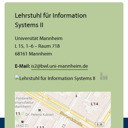
Lehr­stuhl für Information
Systems II
Universität Mannheim
L 15, 1–6 – Raum 718
68161 Mannheim
E-Mail:
is2
@
bwl.uni-mannheim.de
e
Bil
d:
L
ui
s
O
b
e
r
s
t