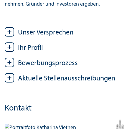
nehmen, Gründer und Investoren ergeben.
Unser Versprechen
Ihr Profil
Bewerbungs­prozess
Aktuelle Stellen­ausschreibungen
Kontakt
s
z
Bil
d:
J
o
h
a
n
n
e
G
öl