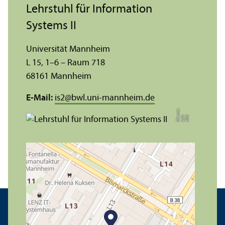
Lehr­stuhl für Information
Systems II
Universität Mannheim
L 15, 1–6 – Raum 718
68161 Mannheim
E-Mail:
is2
@
bwl.uni-mannheim.de
e
Bil
d:
L
ui
s
O
b
e
r
s
t