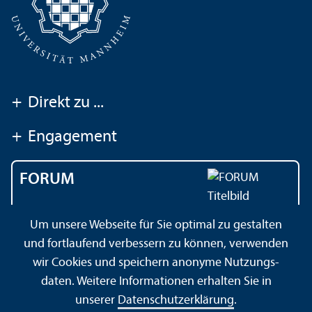
+
Direkt zu ...
+
Engagement
FORUM
Das Magazin der
Um unsere Webseite für Sie optimal zu gestalten
Universität Mannheim
und fortlaufend verbessern zu können, verwenden
wir Cookies und speichern anonyme Nutzungs­
daten. Weitere Informationen erhalten Sie in
Impressum
Datenschutz­erklärung
Sitemap
unserer
Datenschutz­erklärung
.