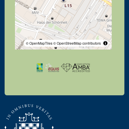
© OpenMapTiles
© OpenStreetMap contributors