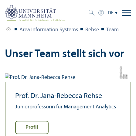
DE
Area Information Systems
Rehse
Team
Unser Team stellt sich vor
r
Bil
d:
Ri
k
e
All
e
n
d
o
e
rf
e
Prof. Dr. Jana-Rebecca Rehse
Junior­professorin für Management Analytics
Profil