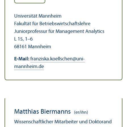
Universität Mannheim
Fakultät für Betriebs­wirtschafts­lehre
Junior­professur für Management Analytics
L 15, 1–6
68161 Mannheim
E-Mail:
franziska.koellschen
@
uni-
mannheim.de
Matthias Biermanns
(er/ihn)
Wissenschaft­licher Mitarbeiter und Doktorand