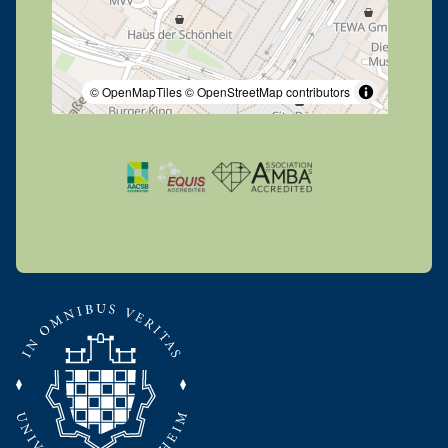
© OpenMapTiles
© OpenStreetMap contributors