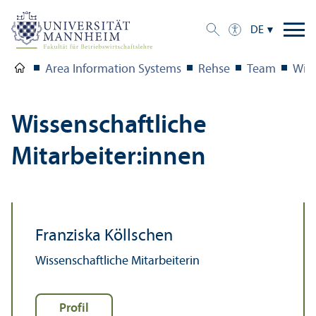
DE
Area Information Systems
Rehse
Team
Wiss
Wissenschaft­liche
Mitarbeiter:innen
Franziska Köllschen
Wissenschaft­liche Mitarbeiterin
Profil