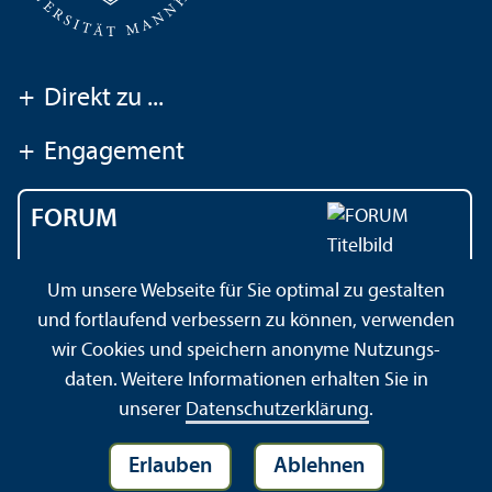
+
Direkt zu ...
+
Engagement
FORUM
Das Magazin der
Um unsere Webseite für Sie optimal zu gestalten
Universität Mannheim
und fortlaufend verbessern zu können, verwenden
wir Cookies und speichern anonyme Nutzungs­
daten. Weitere Informationen erhalten Sie in
Impressum
Datenschutz­erklärung
Sitemap
unserer
Datenschutz­erklärung
.
Erlauben
Ablehnen