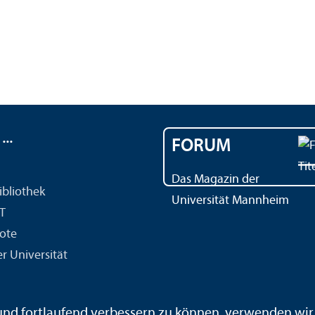
..
FORUM
Das Magazin der
ibliothek
Universität Mannheim
IT
ote
r Universität
 und fortlaufend verbessern zu können, verwenden wi