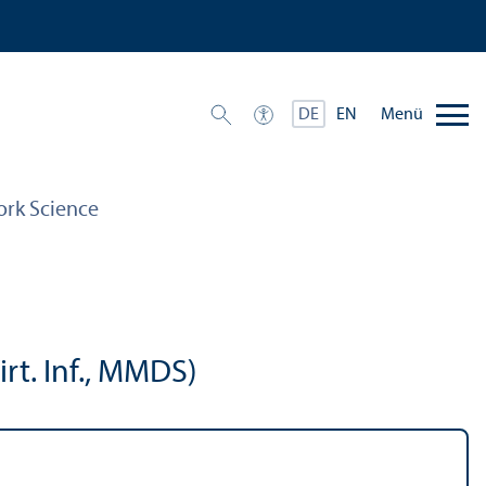
Menü
DE
EN
ork Science
rt. Inf., MMDS)