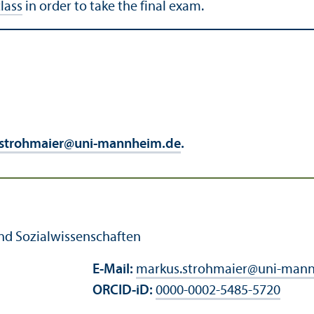
lass
in order to take the final exam.
.strohmaier
@
uni-mannheim.de
.
und Sozial­wissenschaften
E-Mail:
markus.strohmaier
@
uni-mann
ORCID-iD:
0000-0002-5485-5720