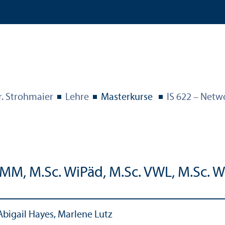
r. Strohmaier
Lehre
Master­kurse
IS 622 – Netw
MMM, M.Sc. WiPäd, M.Sc. VWL, M.Sc. Wi
Abigail Hayes, Marlene Lutz