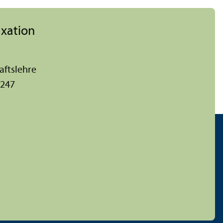
axation
afts­lehre
 247