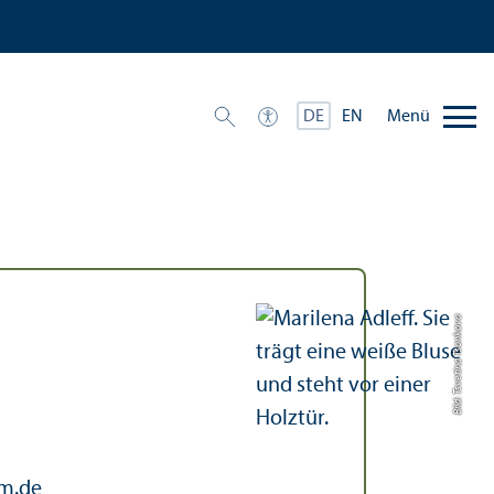
Menü
DE
EN
Bild: Tsvetina Tsonkova
m.de