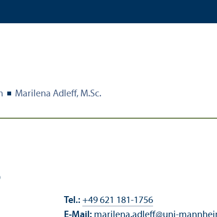
m
Marilena Adleff, M.Sc.
0
Tel.:
+49 621 181-1756
E-Mail:
marilena.adleff
@
uni-mannhei