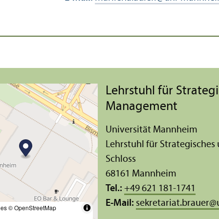
Lehr­stuhl für Strate
Management
Universität Mannheim
Lehr­stuhl für Strategisch
Schloss
68161 Mannheim
Tel.:
+49 621 181-1741
E-Mail:
sekretariat.brauer
@
les
© OpenStreetMap