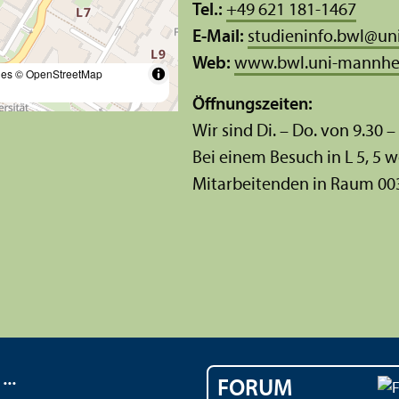
Tel.:
+49 621 181-1467
E-Mail:
studieninfo.bwl
@
un
Web:
www.bwl.uni-mannhe
les
© OpenStreetMap
Öffnungs­zeiten:
Wir sind Di. – Do. von 9.30 –
Bei einem Besuch in L 5, 5 w
Mitarbeitenden in Raum 00
..
FORUM