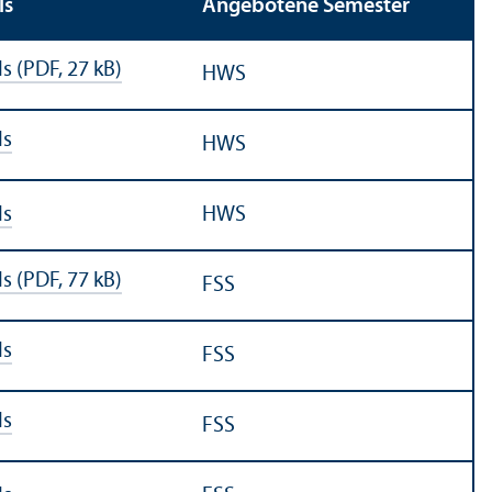
ls
Angebotene Semester
ls (PDF, 27 kB)
HWS
ls
HWS
ls
HWS
ls (PDF, 77 kB)
FSS
ls
FSS
ls
FSS