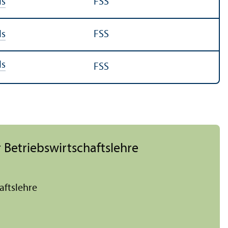
ls
FSS
ls
FSS
ls
FSS
 Betriebs­wirtschafts­lehre
afts­lehre