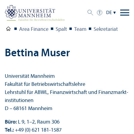
DE
Area Finance
Spalt
Team
Sekretariat
Bettina Muser
Universität Mannheim
Fakultät für Betriebs­wirtschafts­lehre
Lehr­stuhl für ABWL, Finanz­wirtschaft und Finanz­markt­
institutionen
D – 68161 Mannheim
Büro:
L 9, 1–2, Raum 306
Tel.:
+49 (0) 621 181-1587