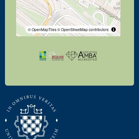
© OpenMapTiles
© OpenStreetMap contributors