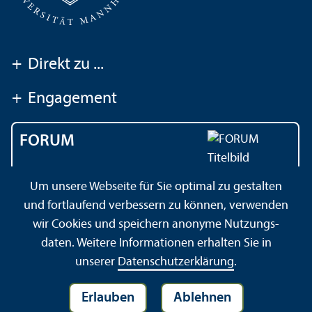
+
Direkt zu ...
+
Engagement
FORUM
Das Magazin der
Um unsere Webseite für Sie optimal zu gestalten
Universität Mannheim
und fortlaufend verbessern zu können, verwenden
wir Cookies und speichern anonyme Nutzungs­
daten. Weitere Informationen erhalten Sie in
Impressum
Datenschutz­erklärung
Sitemap
unserer
Datenschutz­erklärung
.
Erlauben
Ablehnen