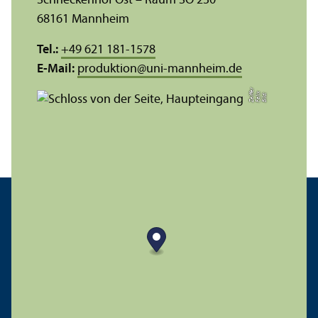
Schneckenhof Ost – Raum SO 230
68161 Mannheim
Tel.:
+49 621 181-1578
E-Mail:
produktion
@
uni-mannheim.de
r
e
Bil
d:
F
eli
x
Z
eiff