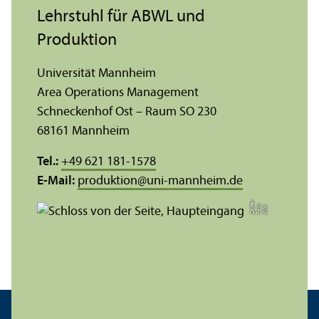
Lehr­stuhl für ABWL und
Produktion
Universität Mannheim
Area Operations Management
Schneckenhof Ost – Raum SO 230
68161 Mannheim
Tel.:
+49 621 181-1578
E-Mail:
produktion
@
uni-mannheim.de
r
e
Bil
d:
F
eli
x
Z
eiff