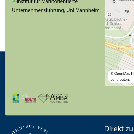
© OpenMapTi
contributors
Direkt zu .