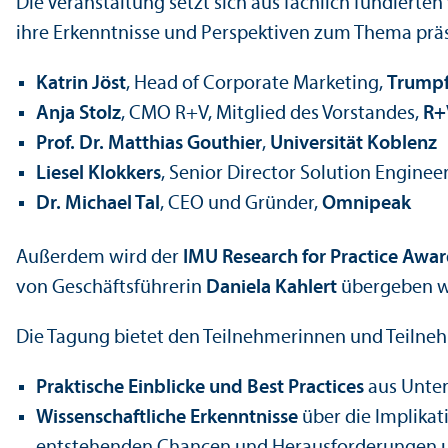
Die Veranstaltung setzt sich aus fach­lich fundie
ihre Er­kenntnisse und Perspektiven zum Thema präse
Katrin Jöst
, Head of Corporate Marketing,
Trump
Anja Stolz
, CMO R+V, Mitglied des Vorstandes,
R+
Prof. Dr. Matthias
Gouthier
,
Universität Koblenz
Liesel
Klokkers
, Senior Director Solution Enginee
Dr. Michael Tal
, CEO und Gründer,
Omnipeak
Außerdem wird der
IMU Research for Practice Awa
von Geschäfts­führerin
Daniela Kahlert
übergeben w
Die Tagung bietet den Teilnehmerinnen und Teilne
Praktische Einblicke und Best Practices
aus Unter
Wissenschaft­liche Er­kenntnisse
über die Implikat