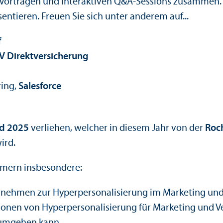
rten Vorträgen und interaktiven Q&A-Sessions zusamm
ntieren. Freuen Sie sich unter anderem auf...
f
V Direkt­versicherung
ring,
Salesforce
rd 2025
verliehen, welcher in diesem Jahr von der
Roc
ird.
hmern insbesondere:
­nehmen zur Hyperpersonalisierung im Marketing und
ionen von Hyperpersonalisierung für Marketing und V