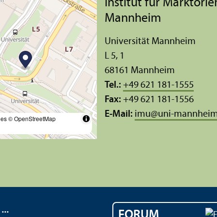
Institut für Markt­or
Mannheim
Universität Mannheim
L 5, 1
68161 Mannheim
Tel.:
+49 621 181-1555
Fax:
+49 621 181-1556
E-Mail:
imu
@
uni-mannheim
les
© OpenStreetMap
..
FORUM