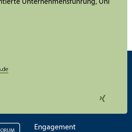
ientierte Unter­nehmens­führung, Uni
.de
Engagement