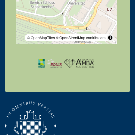
© OpenMapTiles
© OpenStreetMap contributors