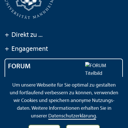
+
Direkt zu ...
+
Engagement
FORUM
Das Magazin der
Um unsere Webseite für Sie optimal zu gestalten
Universität Mannheim
und fortlaufend verbessern zu können, verwenden
wir Cookies und speichern anonyme Nutzungs­
daten. Weitere Informationen erhalten Sie in
Impressum
Datenschutz­erklärung
Sitemap
unserer
Datenschutz­erklärung
.