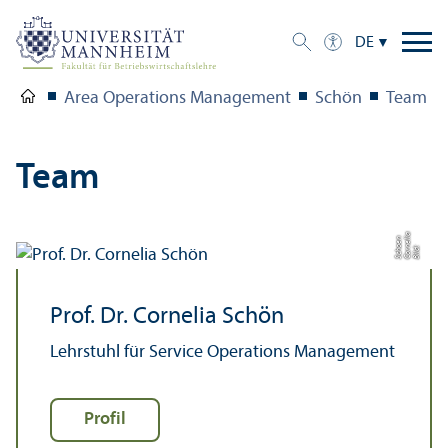
DE
Area Operations Management
Schön
Team
Team
a
eli
n
Bil
d:
C
o
r
n
S
c
h
o
e
Prof. Dr. Cornelia Schön
Lehr­stuhl für Service Operations Management
Profil