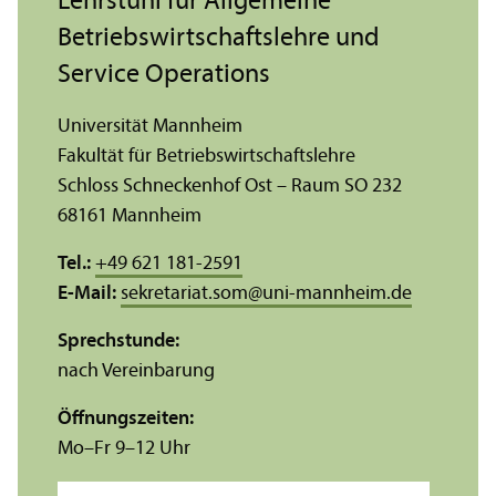
Lehr­stuhl für Allgemeine
Betriebs­wirtschafts­lehre und
Service Operations
Universität Mannheim
Fakultät für Betriebs­wirtschafts­lehre
Schloss Schneckenhof Ost – Raum SO 232
68161 Mannheim
Tel.:
+49 621 181-2591
E-Mail:
sekretariat.som
@
uni-mannheim.de
Sprechstunde:
nach Vereinbarung
Öffnungs­zeiten:
Mo–Fr 9–12 Uhr