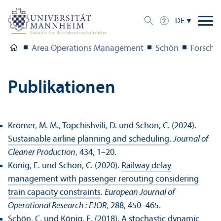
DE
Area Operations Management
Schön
Forschu
Publikationen
Krömer, M. M., Topchishvili, D. und Schön, C. (2024).
Sustainable airline planning and scheduling
.
Journal of
Cleaner Production
, 434, 1–20.
König, E. und Schön, C. (2020).
Railway delay
management with passenger rerouting considering
train capacity constraints
.
European Journal of
Operational Research : EJOR
, 288, 450–465.
Schön, C. und König, E. (2018).
A stochastic dynamic