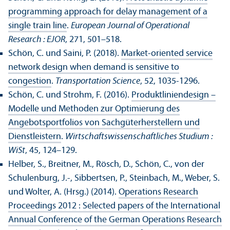
programming approach for delay management of a
single train line
.
European Journal of Operational
Research : EJOR
, 271, 501–518.
Schön, C. und Saini, P. (2018).
Market-oriented service
network design when demand is sensitive to
congestion
.
Trans­portation Science
, 52, 1035-1296.
Schön, C. und Strohm, F. (2016).
Produktliniendesign –
Modelle und Methoden zur Optimierung des
Angebotsportfolios von Sachgüterherstellern und
Dienstleistern
.
Wirtschafts­wissenschaft­liches Studium :
WiSt
, 45, 124–129.
Helber, S., Breitner, M., Rösch, D., Schön, C., von der
Schulenburg, J.-, Sibbertsen, P., Steinbach, M., Weber, S.
und Wolter, A. (Hrsg.) (2014).
Operations Research
Proceedings 2012 : Selected papers of the International
Annual Conference of the German Operations Research