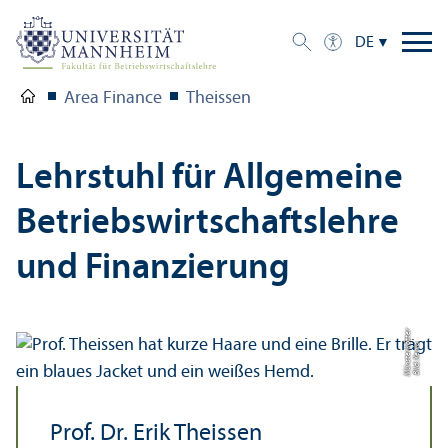
DE
Area Finance
Theissen
Lehr­stuhl für Allgemeine
Betriebs­wirtschafts­lehre
und Finanzierung
r
Bil
d:
X
e
ni
a
M
ü
n
s
t
e
r
k
ö
t
t
e
Prof. Dr. Erik Theissen