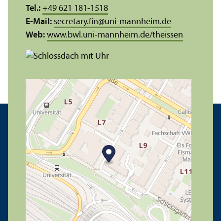
Tel.:
+49 621 181-1518
E-Mail:
secretary.fin
@
uni-mannheim.de
Web:
www.bwl.uni-mannheim.de/theissen