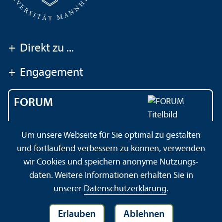
+
Direkt zu ...
+
Engagement
FORUM
Das Magazin der
Um unsere Webseite für Sie optimal zu gestalten
Universität Mannheim
und fortlaufend verbessern zu können, verwenden
wir Cookies und speichern anonyme Nutzungs­
daten. Weitere Informationen erhalten Sie in
Impressum
Datenschutz­erklärung
Sitemap
unserer
Datenschutz­erklärung
.
Erlauben
Ablehnen