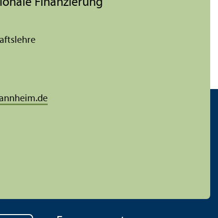
ationale Finanzierung
afts­lehre
annheim.de