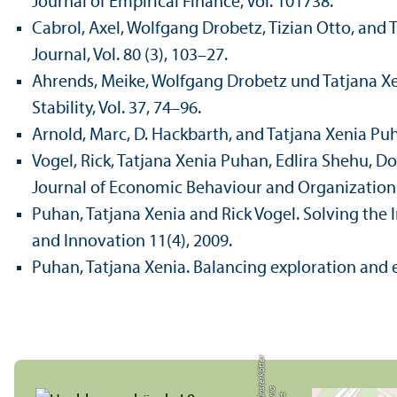
Journal of Empirical Finance, Vol. 101738.
Cabrol, Axel, Wolfgang Drobetz, Tizian Otto, and 
Journal, Vol. 80 (3), 103–27.
Ahrends, Meike, Wolfgang Drobetz und Tatjana Xen
Stability, Vol. 37, 74–96.
Arnold, Marc, D. Hackbarth, and Tatjana Xenia Puh
Vogel, Rick, Tatjana Xenia Puhan, Edlira Shehu, D
Journal of Economic Behaviour and Organization (J
Puhan, Tatjana Xenia and Rick Vogel. Solving the
and Innovation 11(4), 2009.
Puhan, Tatjana Xenia. Balancing exploration and e
r
a
s