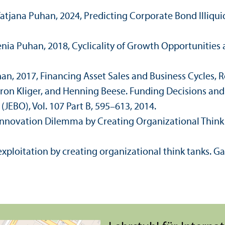
Tatjana Puhan, 2024, Predicting Corporate Bond Illiqui
ia Puhan, 2018, Cyclicality of Growth Opportunities a
an, 2017, Financing Asset Sales and Business Cycles, Re
oron Kliger, and Henning Beese. Funding Decisions and 
EBO), Vol. 107 Part B, 595–613, 2014.
 Innovation Dilemma by Creating Organizational Think T
xploitation by creating organizational think tanks. Ga