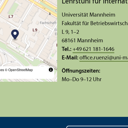
Lehr­stuhl für Intern
Universität Mannheim
Fakultät für Betriebs­wirtsch
L 9, 1–2
68161 Mannheim
Tel.:
+49 621 181-1646
E-Mail:
office.ruenzi
@
uni-m
les
© OpenStreetMap
Öffnungs­zeiten:
Mo–Do 9–12 Uhr