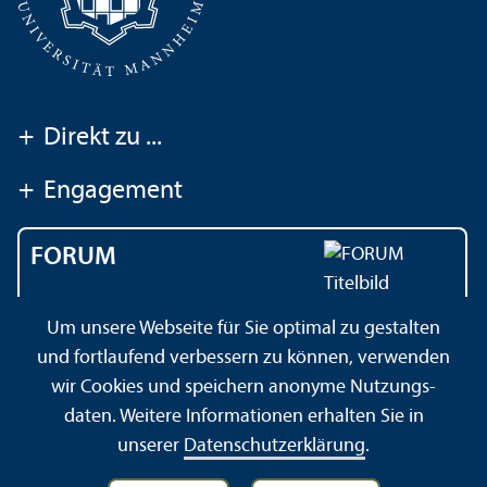
+
Direkt zu ...
+
Engagement
FORUM
Das Magazin der
Um unsere Webseite für Sie optimal zu gestalten
Universität Mannheim
und fortlaufend verbessern zu können, verwenden
wir Cookies und speichern anonyme Nutzungs­
daten. Weitere Informationen erhalten Sie in
Impressum
Datenschutz­erklärung
Sitemap
unserer
Datenschutz­erklärung
.