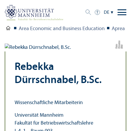
DE
Area Economic and Business Education
Aprea
s
a
o
Bil
d:
P
ri
v
t
e
F
o
t
Rebekka
Dürrschnabel, B.Sc.
Wissenschaft­liche Mitarbeiterin
Universität Mannheim
Fakultät für Betriebs­wirtschafts­lehre