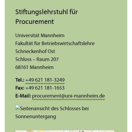
Stiftungs­lehr­stuhl für
Procurement
Universität Mannheim
Fakultät für Betriebs­wirtschafts­lehre
Schneckenhof Ost
Schloss – Raum 207
68161 Mannheim
Tel.:
+49 621 181-3249
Fax:
+49 621 181-1653
E-Mail:
procurement
@
uni-mannheim.de