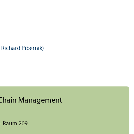
 Richard Pibernik)
y Chain Management
 – Raum 209