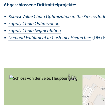
Abgeschlossene Drittmittel­projekte:
Robust Value Chain Optimization in the Process Ind
Supply Chain Optimization
Supply Chain Segmentation
Demand Fulfillment in Customer Hierarchies
(DFG P
r
Bil
d:
F
eli
x
Z
ei
f
f
e