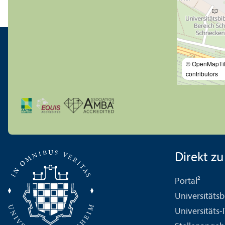
© OpenMapTi
contributors
Direkt zu .
Portal²
Universitäts­b
Universitäts-