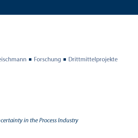
eischmann
Forschung
Drittmittel­projekte
rtainty in the Process Industry