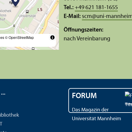
Tel.:
+49 621 181-1655
E-Mail:
scm
@
uni-mannheim
Öffnungs­zeiten:
les
© OpenStreetMap
nach Vereinbarung
..
FORUM
Das Magazin der
ibliothek
Universität Mannheim
IT