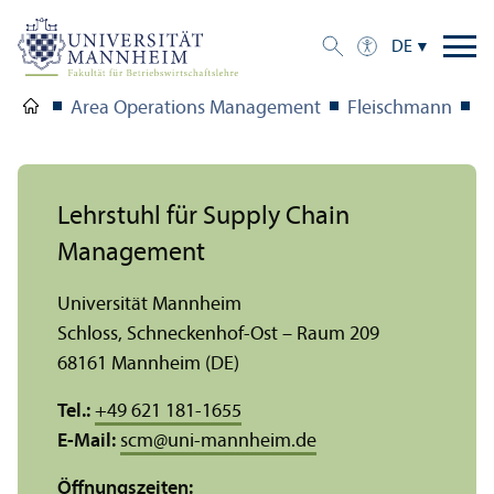
DE
Area Operations Management
Fleischmann
T
Lehr­stuhl für Supply Chain
Management
Universität Mannheim
Schloss, Schneckenhof-Ost – Raum 209
68161 Mannheim (DE)
Tel.:
+49 621 181-1655
E-Mail:
scm
@
uni-mannheim.de
Öffnungs­zeiten: