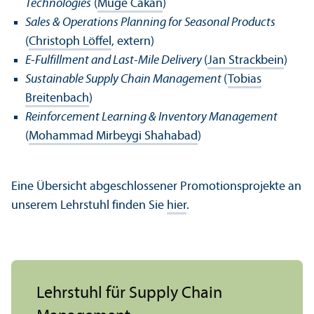
Technologies
(
Müge Cakan
)
Sales & Operations Planning for Seasonal Products
(
Christoph Löffel
, extern)
E-Fulfillment and Last-Mile Delivery
(
Jan Strackbein
)
Sustainable Supply Chain Management
(
Tobias
Breitenbach
)
Reinforcement Learning & Inventory Management
(
Mohammad Mirbeygi Shahabad
)
Eine Über­sicht abgeschlossener Promotions­projekte an
unserem Lehr­stuhl finden Sie
hier
.
Lehr­stuhl für Supply Chain