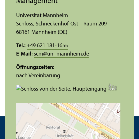
Management
Universität Mannheim
Schloss, Schneckenhof-Ost – Raum 209
68161 Mannheim (DE)
Tel.:
+49 621 181-1655
E-Mail:
scm
@
uni-mannheim.de
Öffnungs­zeiten:
nach Vereinbarung
r
e
Bil
d:
F
eli
x
Z
eiff