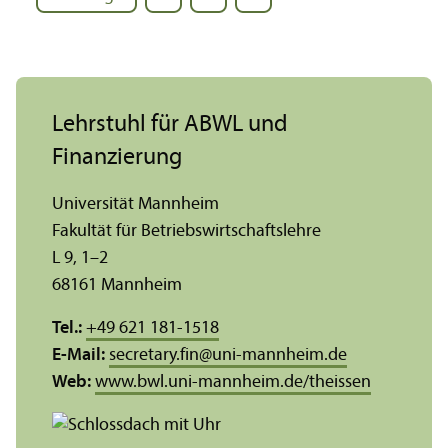
Lehr­stuhl für ABWL und
Finanzierung
Universität Mannheim
Fakultät für Betriebs­wirtschafts­lehre
L 9, 1–2
68161 Mannheim
Tel.:
+49 621 181-1518
E-Mail:
secretary.fin
@
uni-mannheim.de
Web:
www.bwl.uni-mannheim.de/theissen