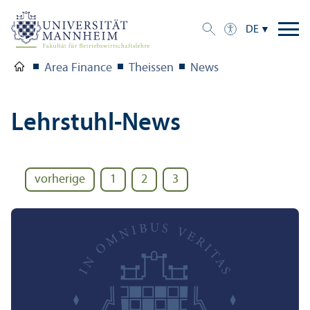
DE
Area Finance
Theissen
News
Lehr­stuhl-News
vorherige
1
2
3