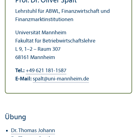
Prof. Dr. Oliver Spalt
Lehr­stuhl für ABWL, Finanz­wirtschaft und
Finanz­markt­institutionen
Universität Mannheim
Fakultät für Betriebwirtschafts­lehre
L 9, 1–2 – Raum 307
68161 Mannheim
Tel.:
+49 621 181-1587
E-Mail:
spalt
@
uni-mannheim.de
Übung
Dr. Thomas Johann