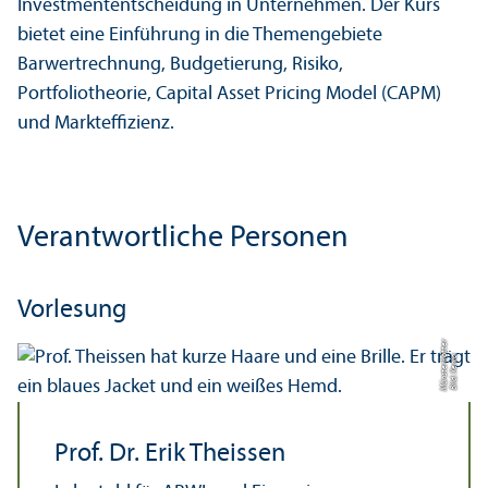
Investmententscheidung in Unter­nehmen. Der Kurs
bietet eine Einführung in die Themengebiete
Barwertrechnung, Budgetierung, Risiko,
Portfoliotheorie, Capital Asset Pricing Model (CAPM)
und Markt­effizienz.
Verantwortliche Personen
Vorlesung
r
Bil
d:
X
e
ni
a
M
ü
n
s
t
e
r
k
ö
t
t
e
Prof. Dr. Erik Theissen