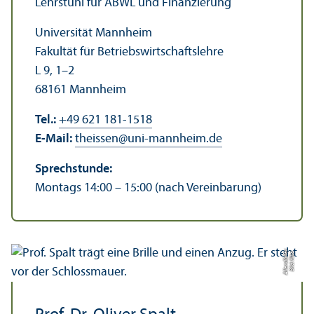
Lehr­stuhl für ABWL und Finanzierung
Universität Mannheim
Fakultät für Betriebs­wirtschafts­lehre
L 9, 1–2
68161 Mannheim
Tel.:
+49 621 181-1518
E-Mail:
theissen
@
uni-mannheim.de
Sprechstunde:
Montags 14:00 – 15:00 (nach Vereinbarung)
r
Bil
d:
Ri
k
e
All
e
n
d
ö
rf
e