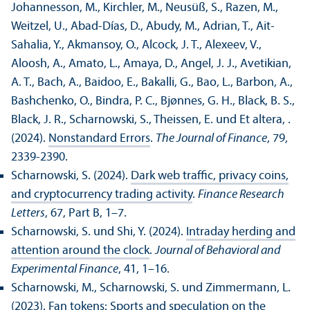
Johannesson, M., Kirchler, M., Neusüß, S., Razen, M.,
Weitzel, U., Abad-Días, D., Abudy, M., Adrian, T., Ait-
Sahalia, Y., Akmansoy, O., Alcock, J. T., Alexeev, V.,
Aloosh, A., Amato, L., Amaya, D., Angel, J. J., Avetikian,
A. T., Bach, A., Baidoo, E., Bakalli, G., Bao, L., Barbon, A.,
Bashchenko, O., Bindra, P. C., Bjønnes, G. H., Black, B. S.,
Black, J. R., Scharnowski, S., Theissen, E. und Et altera, .
(2024).
Nonstandard Errors
.
The Journal of Finance
, 79,
2339-2390.
Scharnowski, S. (2024).
Dark web traffic, privacy coins,
and cryptocurrency trading activity
.
Finance Research
Letters
, 67, Part B, 1–7.
Scharnowski, S. und Shi, Y. (2024).
Intraday herding and
attention around the clock
.
Journal of Behavioral and
Experimental Finance
, 41, 1–16.
Scharnowski, M., Scharnowski, S. und Zimmermann, L.
(2023).
Fan tokens: Sports and speculation on the