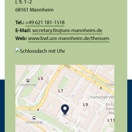
L 9, 1–2
68161 Mannheim
Tel.:
+49 621 181-1518
E-Mail:
secretary.fin
@
uni-mannheim.de
Web:
www.bwl.uni-mannheim.de/theissen