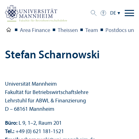
DE
Area Finance
Theissen
Team
Postdocs und
Stefan Scharnowski
Universität Mannheim
Fakultät für Betriebs­wirtschafts­lehre
Lehr­stuhl für ABWL & Finanzierung
D – 68161 Mannheim
Büro:
L 9, 1–2, Raum 201
Tel.:
+49 (0) 621 181-1521