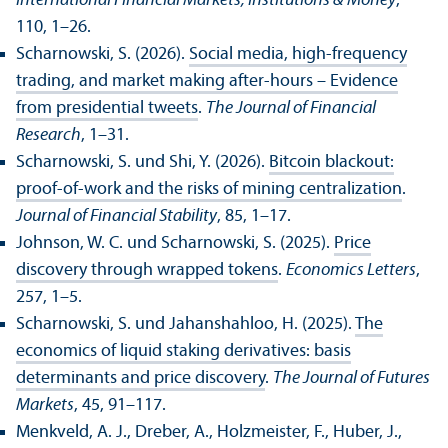
International Financial Markets, Institutions & Money
,
110, 1–26.
Scharnowski, S. (2026).
Social media, high-frequency
trading, and market making after-hours – Evidence
from presidential tweets
.
The Journal of Financial
Research
, 1–31.
Scharnowski, S. und Shi, Y. (2026).
Bitcoin blackout:
proof-of-work and the risks of mining centralization
.
Journal of Financial Stability
, 85, 1–17.
Johnson, W. C. und Scharnowski, S. (2025).
Price
discovery through wrapped tokens
.
Economics Letters
,
257, 1–5.
Scharnowski, S. und Jahanshahloo, H. (2025).
The
economics of liquid staking derivatives: basis
determinants and price discovery
.
The Journal of Futures
Markets
, 45, 91–117.
Menkveld, A. J., Dreber, A., Holzmeister, F., Huber, J.,