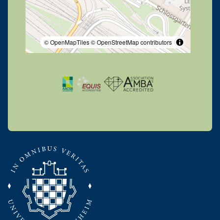
© OpenMapTiles
© OpenStreetMap contributors