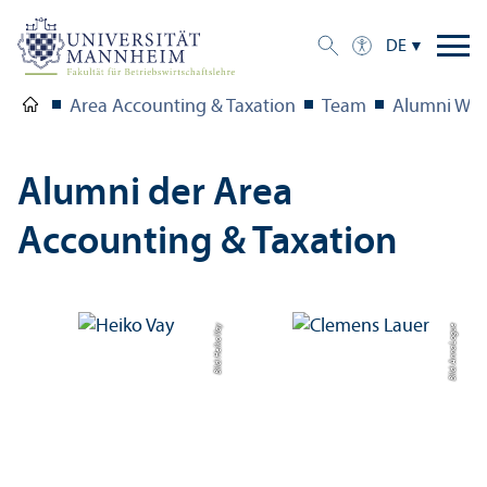
DE
Area Accounting & Taxation
Team
Alumni Wis
Alumni der Area
Accounting & Taxation
Bild: Heiko Vay
Bild: Anna Logue