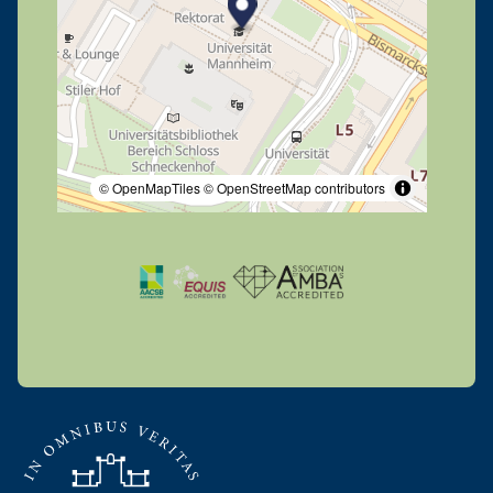
© OpenMapTiles
© OpenStreetMap contributors