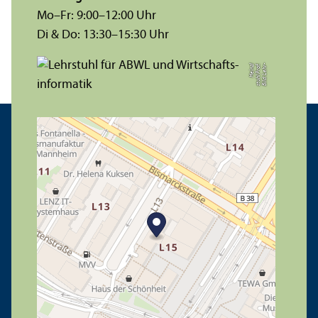
Mo–Fr: 9:00–12:00 Uhr
Di & Do: 13:30–15:30 Uhr
zl
B
il
d:
L
e
h
r­
s
t
u
hl
P
r
of.
H
ei
n