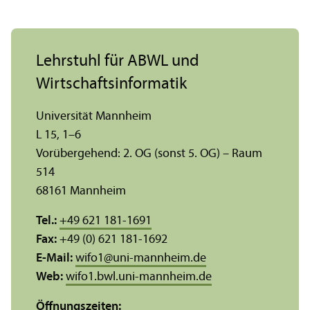
Lehr­stuhl für ABWL und
Wirtschafts­informatik
Universität Mannheim
L 15, 1–6
Vorübergehend: 2. OG (sonst 5. OG) – Raum
514
68161 Mannheim
Tel.:
+49 621 181-1691
Fax:
+49 (0) 621 181-1692
E-Mail:
wifo1
@
uni-mannheim.de
Web:
wifo1.bwl.uni-mannheim.de
Öffnungs­zeiten: