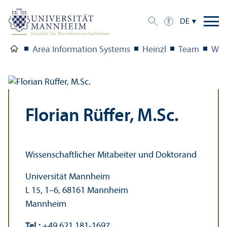
DE
Area Information Systems
Heinzl
Team
Wiss
Florian Rüffer, M.Sc.
Wissenschaft­licher Mitabeiter und Doktorand
Universität Mannheim
L 15, 1–6, 68161 Mannheim
Mannheim
Tel.:
+49 621 181-1697