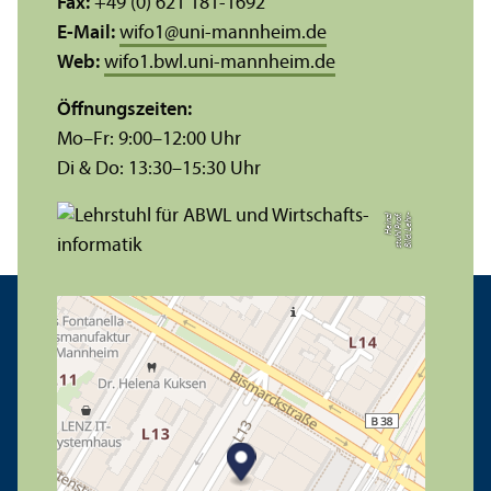
Fax:
+49 (0) 621 181-1692
E-Mail:
wifo1
@
uni-mannheim.de
Web:
wifo1.bwl.uni-mannheim.de
Öffnungs­zeiten:
Mo–Fr: 9:00–12:00 Uhr
Di & Do: 13:30–15:30 Uhr
zl
B
il
d:
L
e
h
r­
s
t
u
hl
P
r
of.
H
ei
n