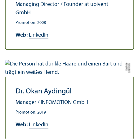
Managing Director / Founder at ubivent
GmbH
Promotion: 2008
Web:
LinkedIn
g
Bil
d:
F
eli
x
L
u
d
wi
Dr. Okan Aydingül
Manager / INFOMOTION GmbH
Promotion: 2019
Web:
LinkedIn