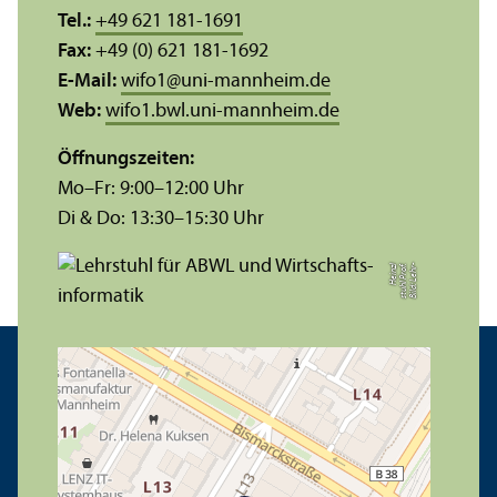
Tel.:
+49 621 181-1691
Fax:
+49 (0) 621 181-1692
E-Mail:
wifo1
@
uni-mannheim.de
Web:
wifo1.bwl.uni-mannheim.de
Öffnungs­zeiten:
Mo–Fr: 9:00–12:00 Uhr
Di & Do: 13:30–15:30 Uhr
zl
B
il
d:
L
e
h
r­
s
t
u
hl
P
r
of.
H
ei
n