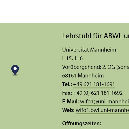
Lehr­stuhl für ABWL u
Universität Mannheim
L 15, 1–6
Vorübergehend: 2. OG (sons
68161 Mannheim
Tel.:
+49 621 181-1691
Fax:
+49 (0) 621 181-1692
E-Mail:
wifo1
@
uni-mannhe
Web:
wifo1.bwl.uni-mannh
Öffnungs­zeiten: