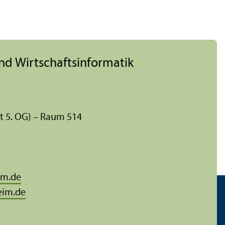
nd Wirtschafts­informatik
t 5. OG) – Raum 514
im.de
eim.de