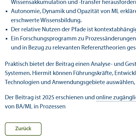
Wissensakkumulation und -trans­fer herausforde
Autonomie, Dynamik und Opazität von ML erkläre
erschwerte Wissensbildung.
Der relative Nutzen der Pfade ist kontextabhäng
Ein Forschungs­programm zu Prozess­änderungen
und in Bezug zu relevanten Referenztheorien ges
Praktisch bietet der Beitrag einen Analyse- und G
Systemen. Hiermit können Führungs­kräfte, Entwickl
Technologien und Anwendungs­gebiete auswählen,
Der Beitrag ist 2025 erschienen und
online zugängl
von BA/
ML in Prozessen
Zurück