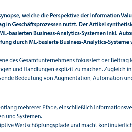
ur­synopse, welche die Perspektive der Information Va
g in Geschäfts­prozessen nutzt. Der Artikel syntheti
on ML-basierten Business-Analytics-Systemen inkl. Au
pfung durch ML-basierte Business-Analytics-Systeme 
bene des Gesamt­unter­nehmens fokussiert der Beitr
ngen und Handlungen explizit zu machen. Zugleich int
chsende Bedeutung von Augmentation, Automation un
t entlang mehrerer Pfade, einschließlich Informations
en und Systemen.
riptive Wertschöpfungs­pfade und macht kontinuierlich