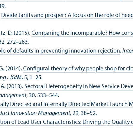
39.
.
Divide tariffs and prosper? A focus on the role of nee
tz, D. (2015).
Comparing the incomparable? How consum
 32, 272–283.
ole of defaults in preventing innovation rejection
.
Inte
G. (2014).
Configural theory of why people shop for clo
ng : JGfM
, 5, 1–25.
 A. (2013).
Sectoral Heterogeneity in New Service Deve
 Management
, 30, 533–544.
ally Directed and Internally Directed Market Launch 
roduct Innovation Management
, 29, 38–52.
ation of Lead User Characteristics: Driving the Quality