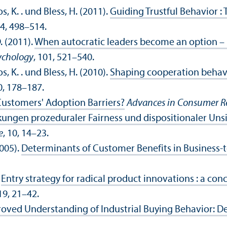
s, K. . und Bless, H. (2011).
Guiding Trustful Behavior : 
24, 498–514.
. (2011).
When autocratic leaders become an option – u
sychology
, 101, 521–540.
s, K. . und Bless, H. (2010).
Shaping cooperation behavio
40, 178–187.
stomers' Adoption Barriers?
Advances in Consumer R
kungen prozeduraler Fairness und dispositionaler Uns
e
, 10, 14–23.
2005).
Determinants of Customer Benefits in Business-t
.
Entry strategy for radical product innovations : a co
 19, 21–42.
oved Understanding of Industrial Buying Behavior: D