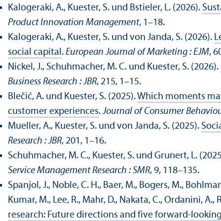
Kalogeraki, A., Kuester, S. und Bstieler, L. (2026).
Sust
Product Innovation Management
, 1–18.
Kalogeraki, A., Kuester, S. und von Janda, S. (2026).
L
social capital
.
European Journal of Marketing : EJM
, 6
Nickel, J., Schuhmacher, M. C. und Kuester, S. (2026).
Business Research : JBR
, 215, 1–15.
Blečić, A. und Kuester, S. (2025).
Which moments matte
customer experiences
.
Journal of Consumer Behavio
Mueller, A., Kuester, S. und von Janda, S. (2025).
Soci
Research : JBR
, 201, 1–16.
Schuhmacher, M. C., Kuester, S. und Grunert, L. (2025
Service Management Research : SMR
, 9, 118–135.
Spanjol, J., Noble, C. H., Baer, M., Bogers, M., Bohlmann
Kumar, M., Lee, R., Mahr, D., Nakata, C., Ordanini, A., R
research: Future directions and five forward-lookin