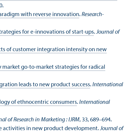
0.
paradigm with reverse innovation
.
Research-
rategies for e-innovations of start-ups
.
Journal of
cts of customer integration intensity on new
y market go-to-market strategies for radical
tegration leads to new product success
.
International
ology of ethnocentric consumers
.
International
nal of Research in Marketing : IJRM
, 33, 689–694.
e activities in new product development
.
Journal of