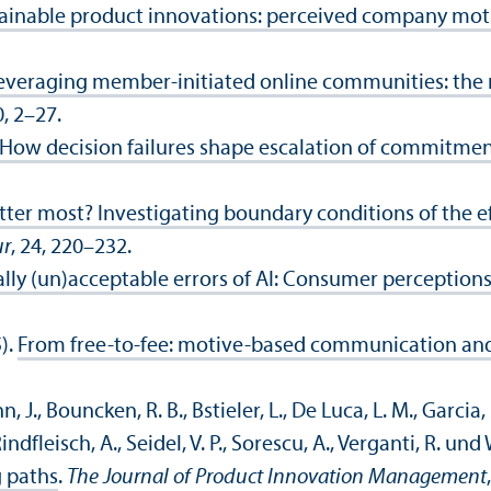
ainable product innovations: perceived company mo
everaging member-initiated online communities: the r
0, 2–27.
How decision failures shape escalation of commitment:
r most? Investigating boundary conditions of the eff
ur
, 24, 220–232.
ally (un)acceptable errors of AI: Consumer perceptions 
).
From free-to-fee: motive-based communication and 
, J., Bouncken, R. B., Bstieler, L., De Luca, L. M., Garcia,
indfleisch, A., Seidel, V. P., Sorescu, A., Verganti, R. un
g paths
.
The Journal of Product Innovation Management