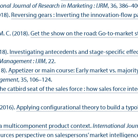
ional Journal of Research in Marketing : IJRM
, 36, 386–40
018).
Reversing gears : Inverting the innovation-flow 
. C. (2018).
Get the show on the road: Go-to-market st
18).
Investigating antecedents and stage-specific effe
 Management : IJIM
, 22.
18).
Appetizer or main course: Early market vs. majorit
agement
, 35, 106–124.
he catbird seat of the sales force : how sales force in
(2016).
Applying configurational theory to build a typ
n a multicomponent product context
.
International Jour
rces perspective on salespersons’ market intelligenc