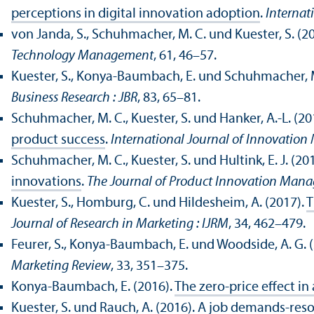
perceptions in digital innovation adoption
.
Internat
von Janda, S., Schuhmacher, M. C. und Kuester, S. (2
Technology Management
, 61, 46–57.
Kuester, S., Konya-Baumbach, E. und Schuhmacher, M
Business Research : JBR
, 83, 65–81.
Schuhmacher, M. C., Kuester, S. und Hanker, A.-L. (20
product success
.
International Journal of Innovation
Schuhmacher, M. C., Kuester, S. und Hultink, E. J. (20
innovations
.
The Journal of Product Innovation Man
Kuester, S., Homburg, C. und Hildesheim, A. (2017).
T
Journal of Research in Marketing : IJRM
, 34, 462–479.
Feurer, S., Konya-Baumbach, E. und Woodside, A. G. 
Marketing Review
, 33, 351–375.
Konya-Baumbach, E. (2016).
The zero-price effect i
Kuester, S. und Rauch, A. (2016).
A job demands-resou