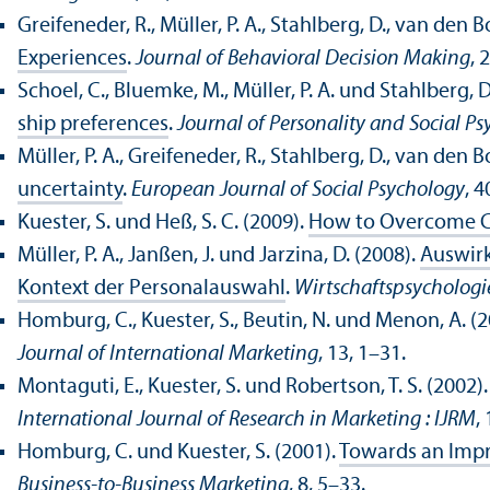
Greifeneder, R., Müller, P. A., Stahlberg, D., van den Bo
Experiences
.
Journal of Behavioral Decision Making
, 
Schoel, C., Bluemke, M., Müller, P. A. und Stahlberg, D
ship preferences
.
Journal of Personality and Social P
Müller, P. A., Greifeneder, R., Stahlberg, D., van den Bo
uncertainty
.
European Journal of Social Psychology
, 
Kuester, S. und Heß, S. C. (2009).
How to Overcome Cu
Müller, P. A., Janßen, J. und Jarzina, D. (2008).
Aus­wir
Kontext der Personalauswahl
.
Wirtschafts­psychologi
Homburg, C., Kuester, S., Beutin, N. und Menon, A. (
Journal of International Marketing
, 13, 1–31.
Montaguti, E., Kuester, S. und Robertson, T. S. (2002)
International Journal of Research in Marketing : IJRM
,
Homburg, C. und Kuester, S. (2001).
Towards an Impr
Business-to-Business Marketing
, 8, 5–33.