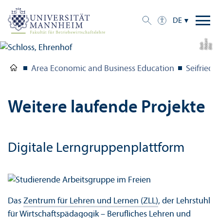
DE
t
e
h
Bil
d:
N
o
b
r
B
a
c
Area Economic and Business Education
Seifried
Weitere laufende Projekte
Digitale Lern­gruppen­plattform
Das
Zentrum für Lehren und Lernen (ZLL)
, der Lehr­stuhl
für Wirtschafts­pädagogik – Berufliches Lehren und