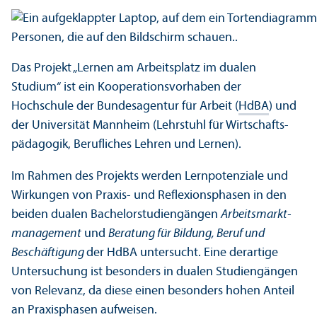
Das Projekt „Lernen am Arbeits­platz im dualen
Studium“ ist ein Kooperations­vorhaben der
Hochschule der Bundes­agentur für Arbeit (
HdBA
) und
der Universität Mannheim (Lehr­stuhl für Wirtschafts­
pädagogik, Berufliches Lehren und Lernen).
Im Rahmen des Projekts werden Lernpotenziale und
Wirkungen von Praxis- und Reflexions­phasen in den
beiden dualen Bachelor­studien­gängen
Arbeits­markt­
management
und
Beratung für Bildung, Beruf und
Beschäftigung
der HdBA unter­sucht. Eine derartige
Unter­suchung ist besonders in dualen Studien­gängen
von Relevanz, da diese einen besonders hohen Anteil
an Praxis­phasen aufweisen.