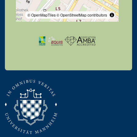
© OpenMapTiles
© OpenStreetMap contributors