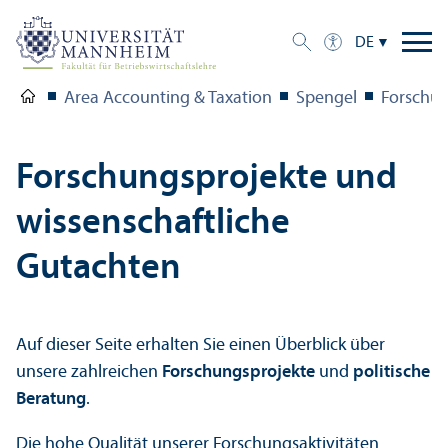
DE
Area Accounting & Taxation
Spengel
Forschu
Forschungs­projekte und
wissenschaft­liche
Gutachten
Auf dieser Seite erhalten Sie einen Über­blick über
unsere zahlreichen
Forschungs­projekte
und
politische
Beratung
.
Die hohe Qualität unserer Forschungs­aktivitäten