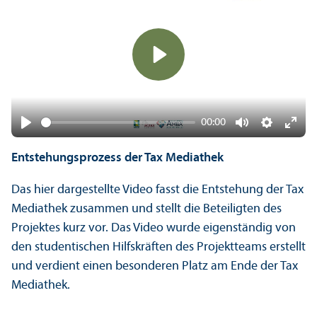
Play
00:00
Play
Mute
Settings
Ente
Entstehungs­prozess der Tax Mediathek
fulls
Das hier dargestellte Video fasst die Entstehung der Tax
Mediathek zusammen und stellt die Beteiligten des
Projektes kurz vor. Das Video wurde eigenständig von
den studentischen Hilfskräften des Projekt­teams erstellt
und verdient einen besonderen Platz am Ende der Tax
Mediathek.