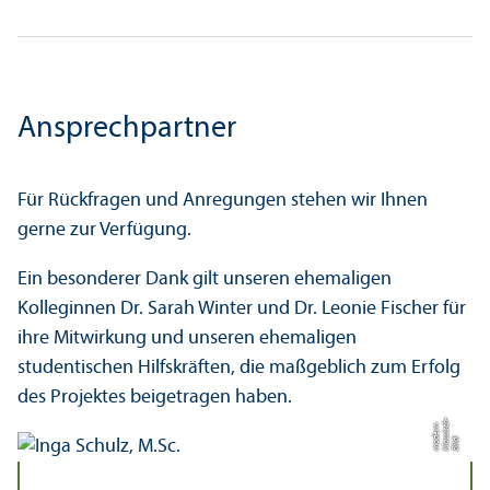
Ansprech­partner
Für Rückfragen und Anregungen stehen wir Ihnen
gerne zur Verfügung.
Ein besonderer Dank gilt unseren ehemaligen
Kolleginnen Dr. Sarah Winter und Dr. Leonie Fischer für
ihre Mit­wirkung und unseren ehemaligen
studentischen Hilfskräften, die maßgeblich zum Erfolg
des Projektes beigetragen haben.
h-
c
n
Bil
d:
kl
a
s
si
s
m
o
d
e
r