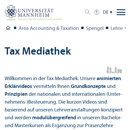
DE
Area Accounting & Taxation
Spengel
Lehre
Tax Mediathek
r
z
h
e
ul
Bil
d:
I
g
a
h
a
r
a
Wi
n
t
n
S
c
& S
Willkommen in der Tax Mediathek. Unsere
animierten
Erklärvideos
vermitteln Ihnen
Grundkonzepte
und
Prinzipien
der nationalen und internationalen (Unter­
nehmens-)Besteuerung. Die kurzen Videos sind
basierend auf unseren Lehr­veranstaltungen konzipiert
und werden
modul­übergreifend
in unseren Bachelor-
und Master­kursen als Ergänzung zur Präsenzlehre