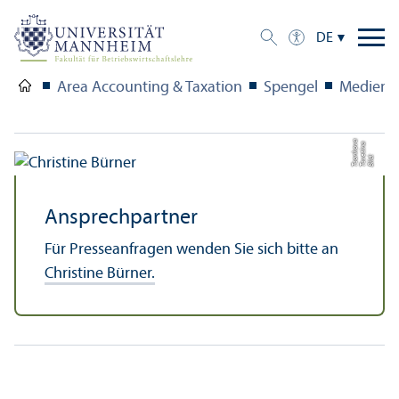
DE
Area Accounting & Taxation
Spengel
Medien
a
a
v
Bil
d:
T
s
v
e
ti
n
T
s
o
n
k
o
Ansprech­partner
Für Presseanfragen wenden Sie sich bitte an
Christine Bürner.