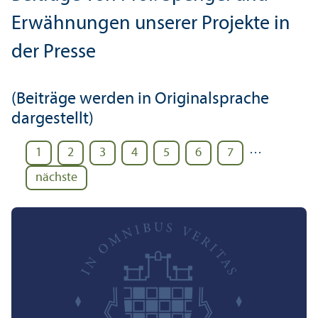
Erwähnungen unserer Projekte in
der Presse
(Beiträge werden in Originalsprache
dargestellt)
…
1
2
3
4
5
6
7
nächste