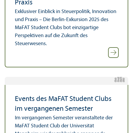
Praxis
Exklusiver Einblick in Steuerpolitik, Innovation
und Praxis – Die Berlin-Exkursion 2025 des
MaFAT Student Clubs bot einzigartige
Perspektiven auf die Zukunft des
Steuerwesens.
t
T
n
b
Bil
d:
M
a
F
A
S
t
u
d
e
Cl
u
Events des MaFAT Student Clubs
im vergangenen Semester
Im vergangenen Semester veranstaltete der
MaFAT Student Club der Universität