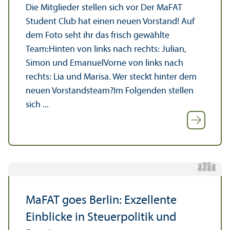
Die Mitglieder stellen sich vor Der MaFAT
Student Club hat einen neuen Vorstand! Auf
dem Foto seht ihr das frisch gewählte
Team:Hinten von links nach rechts: Julian,
Simon und EmanuelVorne von links nach
rechts: Lia und Marisa. Wer steckt hinter dem
neuen Vorstands­team?Im Folgenden stellen
sich ...
t
T
n
b
Bil
d:
M
a
F
A
S
t
u
d
e
Cl
u
MaFAT goes Berlin: Exzellente
Einblicke in Steuerpolitik und