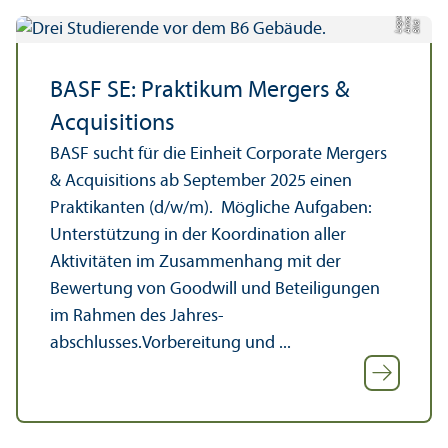
e
a
Bil
d:
A
n
n
L
o
g
u
BASF SE: Praktikum Mergers &
Acquisitions
BASF sucht für die Einheit Corporate Mergers
& Acquisitions ab September 2025 einen
Praktikanten (d/w/m). Mögliche Aufgaben:
Unter­stützung in der Koordination aller
Aktivitäten im Zusammenhang mit der
Bewertung von Goodwill und Beteiligungen
im Rahmen des Jahres­
abschlusses.Vorbereitung und ...