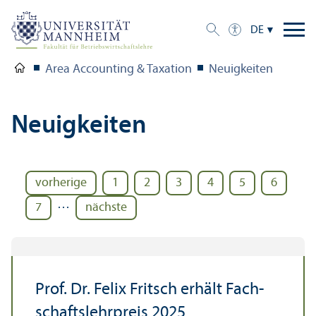
DE
Area Accounting & Taxation
Neuigkeiten
Neuigkeiten
vorherige
1
2
3
4
5
6
…
7
nächste
Prof. Dr. Felix Fritsch erhält Fach­
schafts­lehr­preis 2025