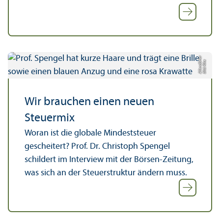
r
Bil
d:
Ri
k
e
All
e
n
d
ö
rf
e
Wir brauchen einen neuen
Steuermix
Woran ist die globale Mindest­steuer
gescheitert? Prof. Dr. Christoph Spengel
schildert im Interview mit der Börsen-Zeitung,
was sich an der Steuerstruktur ändern muss.