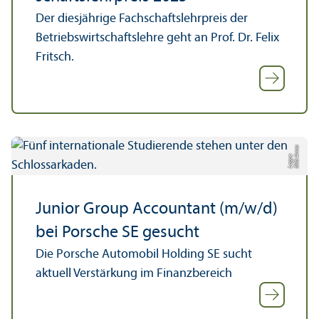
Der diesjährige Fach­schafts­lehr­preis der
Betriebs­wirtschafts­lehre geht an Prof. Dr. Felix
Fritsch.
Bil
d:
n
n
a
L
o
g
u
A
e
Junior Group Accountant (m/w/d)
bei Porsche SE gesucht
Die Porsche Automobil Holding SE sucht
aktuell Verstärkung im Finanz­bereich