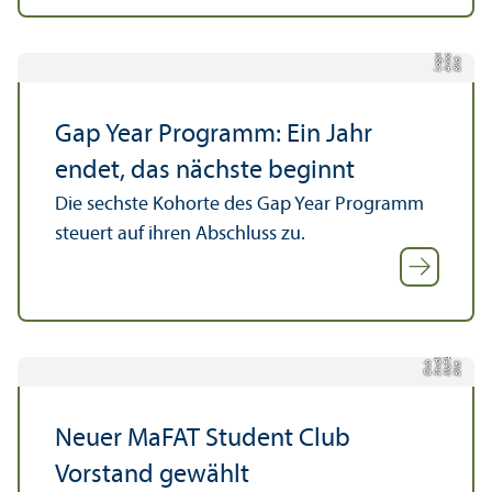
e
a
Bil
d:
A
n
n
L
o
g
u
Gap Year Programm: Ein Jahr
endet, das nächste beginnt
Die sechste Kohorte des Gap Year Programm
steuert auf ihren Abschluss zu.
t
T
n
b
Bil
d:
M
a
F
A
S
t
u
d
e
Cl
u
Neuer MaFAT Student Club
Vorstand gewählt