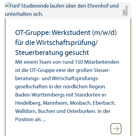
Bil
d:
n
n
a
L
o
g
u
A
e
OT-Gruppe: Werkstudent (m/w/d)
für die Wirtschafts­prüfung/
Steuer­beratung gesucht
Mit einem Team von rund 150 Mitarbeitenden
ist die OT-Gruppe eine der großen Steuer­
beratungs- und Wirtschafts­prüfungs­
gesellschaften in der nördlichen Region
Baden-Württembergs mit Standorten in
Heidelberg, Mannheim, Mosbach, Eberbach,
Walldürn, Buchen und Osterburken. In der
Position als ...